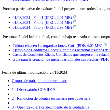
Proceso participativo de evaluación del proyecto entre todos los age
01/03/2024 - Foto 1 (JPEG, 2.01 MB)
01/03/2024 - Foto 2 (JPEG, 2.61 MB)
01/03/2024 - Foto 3 (JPEG, 2.93 MB)
Presentación del Informe final, con el trabajo realizado en este comp
Cultura ética en las organizaciones. Guía (PDF, 4.01 MB)
Ejemplo de Conflictos Éticos: Definir las personas usuarias de 
Casos de Conflictos Éticos: Conflictos que surgen en la relaci
Guía para la creación de iniciativas digitales sin brechas (PD
Fecha de última modificación:
27/11/2024
Grupos de trabajo por compromisos
1 - Observatorio COVID19
2 - Rendición de cuentas en materia presupuestaria
3 - Open Eskola: Fortalecimiento de la ciudadanía