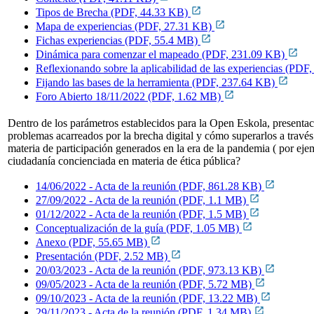
Tipos de Brecha (PDF, 44.33 KB)
Mapa de experiencias (PDF, 27.31 KB)
Fichas experiencias (PDF, 55.4 MB)
Dinámica para comenzar el mapeado (PDF, 231.09 KB)
Reflexionando sobre la aplicabilidad de las experiencias (PD
Fijando las bases de la herramienta (PDF, 237.64 KB)
Foro Abierto 18/11/2022 (PDF, 1.62 MB)
Dentro de los parámetros establecidos para la Open Eskola, presentació
problemas acarreados por la brecha digital y cómo superarlos a través
materia de participación generados en la era de la pandemia ( por eje
ciudadanía concienciada en materia de ética pública?
14/06/2022 - Acta de la reunión (PDF, 861.28 KB)
27/09/2022 - Acta de la reunión (PDF, 1.1 MB)
01/12/2022 - Acta de la reunión (PDF, 1.5 MB)
Conceptualización de la guía (PDF, 1.05 MB)
Anexo (PDF, 55.65 MB)
Presentación (PDF, 2.52 MB)
20/03/2023 - Acta de la reunión (PDF, 973.13 KB)
09/05/2023 - Acta de la reunión (PDF, 5.72 MB)
09/10/2023 - Acta de la reunión (PDF, 13.22 MB)
29/11/2023 - Acta de la reunión (PDF, 1.34 MB)