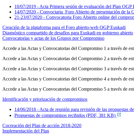
10/07/2019 - Acta Primera sesión de evaluación del Plan OGP
14/07/2020 - Convoctaria Foro Abierto de presentación de la
21-23/07/2020 - Convocatoria Foro Abierto online del comprom
Creación de la plataforma para el Foro abierto-web OGP Euskadi
Diagnóstico compartido de desafíos para Euskadi en gobierno abierto
Convocatorias y actas de los Grupos por Compromiso
Accede a las Actas y Convocatorias del Compromiso 1 a través de es
Accede a las Actas y Convocatorias del Compromiso 2 a través de es
Accede a las Actas y Convocatorias del Compromiso 3 a través de es
Accede a las Actas y Convocatorias del Compromiso 4 a través de es
Accede a las Actas y Convocatorias del Compromiso 5 a través de es
Identificación y priorización de compromisos
14/06/2018 - Acta de reunión para revisión de las propuest
Propuestas de compromisos recibidos (PDF, 381 KB)
Cocreación del Plan de acción 2018-2020
Implementación del Plan