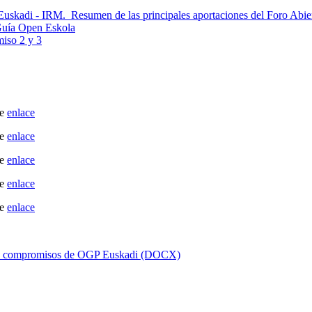
 Euskadi - IRM. Resumen de las principales aportaciones del Foro Ab
 Guía Open Eskola
iso 2 y 3
te
enlace
te
enlace
te
enlace
te
enlace
te
enlace
as de compromisos de OGP Euskadi (DOCX)