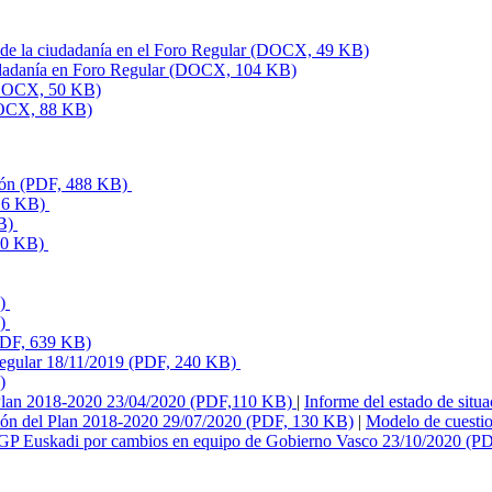
n de la ciudadanía en el Foro Regular (DOCX, 49 KB)
iudadanía en Foro Regular (DOCX, 104 KB)
 (DOCX, 50 KB)
(DOCX, 88 KB)
ción (PDF, 488 KB)
616 KB)
KB)
750 KB)
B)
B)
(PDF, 639 KB)
o Regular 18/11/2019 (PDF, 240 KB)
)
 Plan 2018-2020 23/04/2020 (PDF,110 KB)
|
Informe del estado de sit
ción del Plan 2018-2020 29/07/2020 (PDF, 130 KB)
|
Modelo de cuesti
OGP Euskadi por cambios en equipo de Gobierno Vasco 23/10/2020 (P