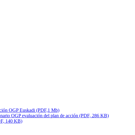
uación OGP Euskadi (PDF,1 Mb)
onario OGP evaluación del plan de acción (PDF, 286 KB)
DF, 140 KB)